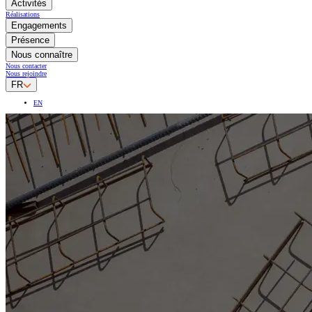
Activités
Réalisations
Engagements
Présence
Nous connaître
Nous contacter
Nous rejoindre
FR
EN