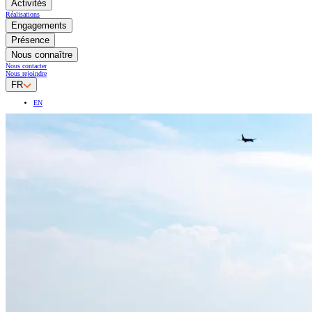
Activités
Réalisations
Engagements
Présence
Nous connaître
Nous contacter
Nous rejoindre
FR
EN