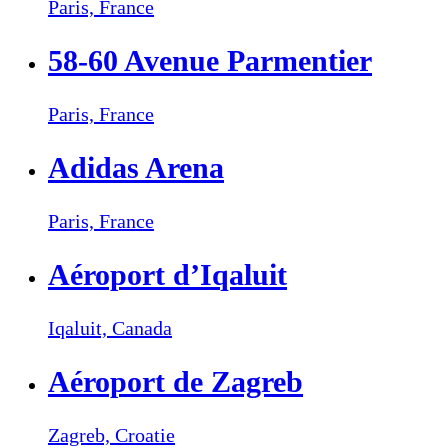
Paris,
France
58-60 Avenue Parmentier
Paris,
France
Adidas Arena
Paris,
France
Aéroport d’Iqaluit
Iqaluit,
Canada
Aéroport de Zagreb
Zagreb,
Croatie