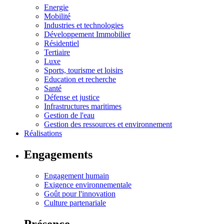
Energie
Mobilité
Industries et technologies
Développement Immobilier
Résidentiel
Tertiaire
Luxe
Sports, tourisme et loisirs
Education et recherche
Santé
Défense et justice
Infrastructures maritimes
Gestion de l'eau
Gestion des ressources et environnement
Réalisations
Engagements
Engagement humain
Exigence environnementale
Goût pour l'innovation
Culture partenariale