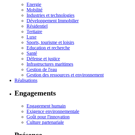
Energie
Mobilité
Industries et technologies
Développement Immobilier
Résidentiel
Tertiaire
Luxe
Sports, tourisme et loisirs
Education et recherche
Santé
Défense et justice
Infrastructures maritimes
Gestion de l'eau
Gestion des ressources et environnement
Réalisations
Engagements
Engagement humain
Exigence environnementale
Goût pour l'innovation
Culture partenariale