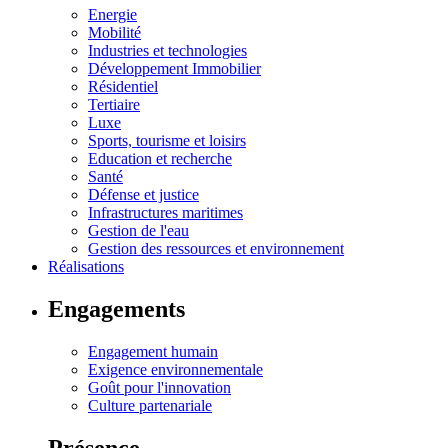
Energie
Mobilité
Industries et technologies
Développement Immobilier
Résidentiel
Tertiaire
Luxe
Sports, tourisme et loisirs
Education et recherche
Santé
Défense et justice
Infrastructures maritimes
Gestion de l'eau
Gestion des ressources et environnement
Réalisations
Engagements
Engagement humain
Exigence environnementale
Goût pour l'innovation
Culture partenariale