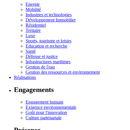
Energie
Mobilité
Industries et technologies
Développement Immobilier
Résidentiel
Tertiaire
Luxe
Sports, tourisme et loisirs
Education et recherche
Santé
Défense et justice
Infrastructures maritimes
Gestion de l'eau
Gestion des ressources et environnement
Réalisations
Engagements
Engagement humain
Exigence environnementale
Goût pour l'innovation
Culture partenariale