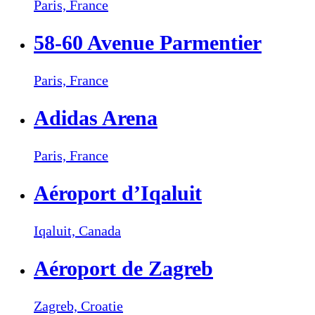
Paris,
France
58-60 Avenue Parmentier
Paris,
France
Adidas Arena
Paris,
France
Aéroport d’Iqaluit
Iqaluit,
Canada
Aéroport de Zagreb
Zagreb,
Croatie